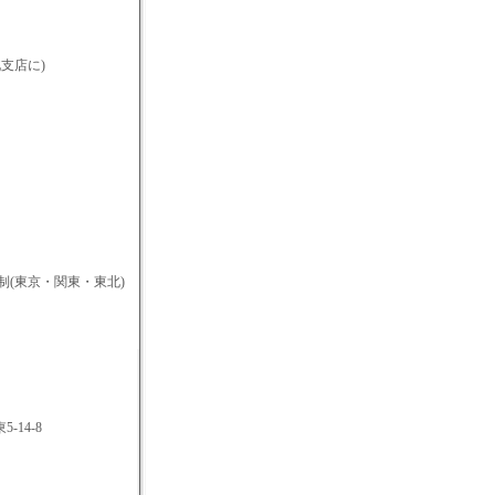
北支店に)
制(東京・関東・東北)
-14-8