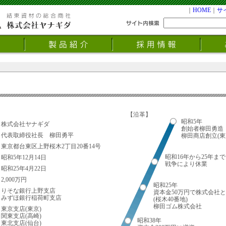
｜
HOME
｜
サ
【沿革】
昭和5年
株式会社ヤナギダ
創始者柳田勇造
代表取締役社長 柳田勇平
柳田商店創立(東
東京都台東区上野桜木2丁目20番14号
昭和16年から25年まで
昭和5年12月14日
戦争により休業
昭和25年4月22日
2,000万円
昭和25年
りそな銀行上野支店
資本金50万円で株式会社
みずほ銀行稲荷町支店
(桜木40番地)
柳田ゴム株式会社
東京支店(東京)
関東支店(高崎)
昭和38年
東北支店(仙台)