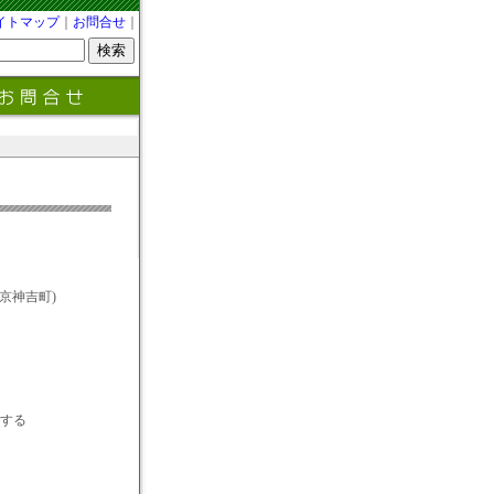
イトマップ
｜
お問合せ
｜
京神吉町)
とする