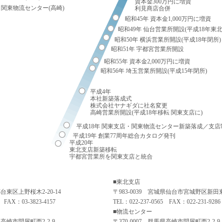
資本金300万円に増資
関東物流センター(高崎)
利見商店合併
昭和45年 資本金1,000万円に増資
昭和49年 仙台営業所開設(平成18年東
昭和50年 横浜営業所開設(平成18年閉所)
昭和51年 宇都宮営業所開設
昭和55年 資本金2,000万円に増資
昭和56年 埼玉営業所開設(平成15年閉所)
平成4年
本社新築落成式
株式会社ヤナギダに社名変更
高崎営業所開設(平成18年移転 関東支店に)
平成18年 関東支店・関東物流センター新築落成／支店
平成19年 創業77周年総合カタログ発刊
平成20年
東北支店新築移転
宇都宮営業所を関東支店と統合
■東北支店
都台東区上野桜木2-20-14
〒983-0039 宮城県仙台市宮城野区新田東5
 FAX：03-3823-4157
TEL：022-237-0565 FAX：022-231-9286
■物流センター
県高崎市問屋町西2-2-9
〒370-0007 群馬県高崎市問屋町西2-2-9